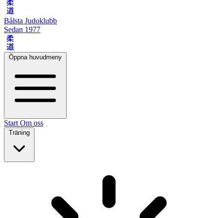
柔道
Bålsta Judoklubb
Sedan 1977
柔道
Öppna huvudmeny
Start
Om oss
Träning