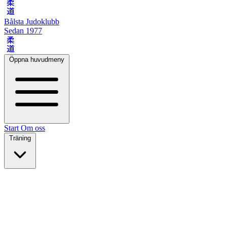
柔道
Bålsta Judoklubb
Sedan 1977
柔道
Öppna huvudmeny
Start
Om oss
Träning